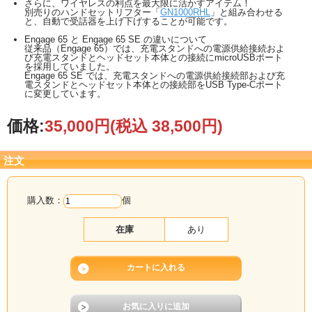
さらに、ワイヤレスの利点を最大限に活かすアイテム！
別売りのハンドセットリフター「
GN1000RHL
」と組み合わせる
と、自動で受話器を上げ下げすることが可能です。
Engage 65 と Engage 65 SE の違いについて
従来品（Engage 65）では、充電スタンドへの電源供給接続およ
び充電スタンドとヘッドセット本体との接続にmicroUSBポート
を採用していました。
Engage 65 SE では、充電スタンドへの電源供給接続部および充
電スタンドとヘッドセット本体との接続部をUSB Type-Cポート
に変更しています。
価格:
35,000円
(税込 38,500円)
注文
購入数：
個
在庫
あり