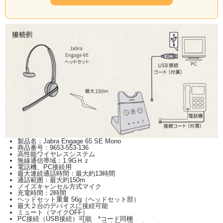
製品名：Jabra Engage 65 SE Mono
商品番号：9653-553-136
高性能ワイヤレスシステム
無線通信帯域：1.9GＨｚ
電話機、PC接続用
最大連続通話時間：最大約13時間
通話範囲：最大約150m
ノイズキャンセル方式マイク
充電時間：2時間
ヘッドセット重量 56g（ヘッドセット部）
最大２台のデバイスに接続可能
ミュート（マイクOFF）
PC接続（USB接続）可能 *コード同梱