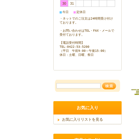
30
31
■
■
今日
定休日
・ネットでのご注文は24時間受け付け
ております。
・お問い合わせはTEL・FAX・メールで
受付ております。
【電話受付時間】
TEL:0422-53-5200
（平日 午前9:00～午後15:00）
休日：
土曜、日曜、祭日
お気に入り
お気に入りリストを見る