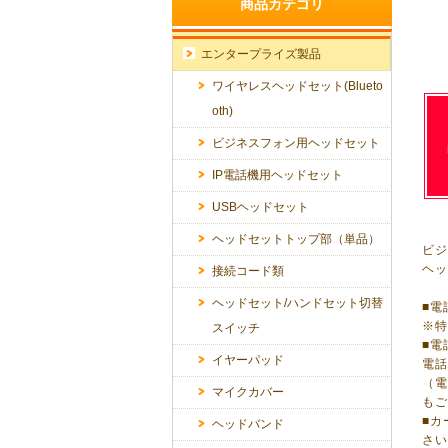
商品カテゴリ
エンタープライズ製品
ワイヤレスヘッドセット(Blueto
oth)
ビジネスフォン用ヘッドセット
IP電話機用ヘッドセット
USBヘッドセット
ヘッドセットトップ部（単品）
ビ
ヘッ
接続コード類
ヘッドセット/ハンドセット切替
■
※
スイッチ
■電
イヤーパッド
電
（
マイクカバー
も
■
ヘッドバンド
さ