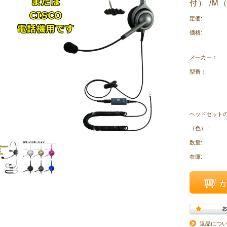
付） /M
定価:
価格:
メーカー：
型番：
ヘッドセット
（色）：
数量:
在庫:
返品につ