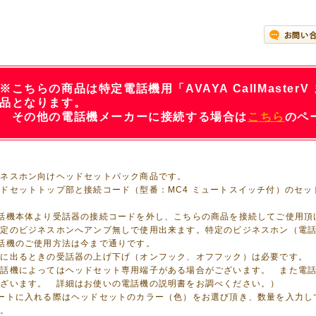
※こちらの商品は特定電話機用「AVAYA CallMasterV
品となります。
その他の電話機メーカーに接続する場合は
こちら
のペ
ジネスホン向けヘッドセットパック商品です。
ドセットトップ部と接続コード（型番：MC4 ミュートスイッチ付）のセッ
電話機本体より受話器の接続コードを外し、こちらの商品を接続してご使用頂
特定のビジネスホンへアンプ無しで使用出来ます。特定のビジネスホン（電
話機のご使用方法は今まで通りです。
話に出るときの受話器の上げ下げ（オンフック、オフフック）は必要です。
電話機によってはヘッドセット専用端子がある場合がございます。 また電
ございます。 詳細はお使いの電話機の説明書をお調べください。）
カートに入れる際はヘッドセットのカラー（色）をお選び頂き、数量を入力し
い。