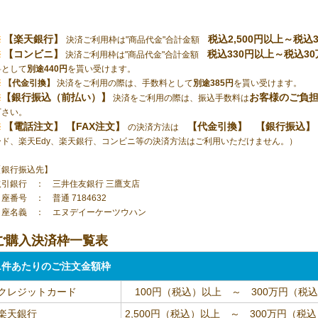
【楽天銀行】
税込2,500円以上～税
※
決済ご利用枠は"商品代金"合計金額
【コンビニ】
税込330円以上～税込
※
決済ご利用枠は"商品代金"合計金額
料として
別途440円
を貰い受けます。
※
【代金引換】
決済をご利用の際は、手数料として
別途385円
を貰い受けます。
【銀行振込（前払い）】
お客様のご負
※
決済をご利用の際は、振込手数料は
下さい。
【電話注文】 【FAX注文】
【代金引換】
【銀行振込】
※
の決済方法は
ード、楽天Edy、楽天銀行、コンビニ等の決済方法はご利用いただけません。）
【銀行振込先】
取引銀行 ： 三井住友銀行 三鷹支店
座番号 ： 普通 7184632
口座名義 ： エヌデイーケーツウハン
ご購入決済枠一覧表
1件あたりのご注文金額枠
クレジットカード
100円（税込）以上 ～ 300万円（税
楽天銀行
2,500円（税込）以上 ～ 300万円（税