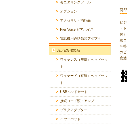
モニタリングツール
商
オプション
アクセサリ・消耗品
ビ
トト
Pier Voice ピアボイス
付
電話機用通話録音アダプタ
続
※特
Jabra(GN)製品
の
度
ワイヤレス（無線）ヘッドセッ
ト
ワイヤード（有線）ヘッドセッ
ト
USBヘッドセット
接続コード類・アンプ
プラグアダプター
イヤーパッド