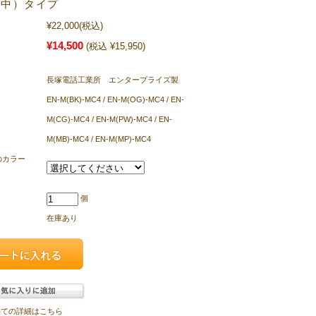
（中）タイプ
¥22,000
(税込)
¥14,500
(税込 ¥15,950)
長塚電話工業所 エンタープライズ製
EN-M(BK)-MC4 / EN-M(OG)-MC4 / EN-
M(CG)-MC4 / EN-M(PW)-MC4 / EN-
M(MB)-MC4 / EN-M(MP)-MC4
のカラー
個
在庫あり
いての詳細はこちら