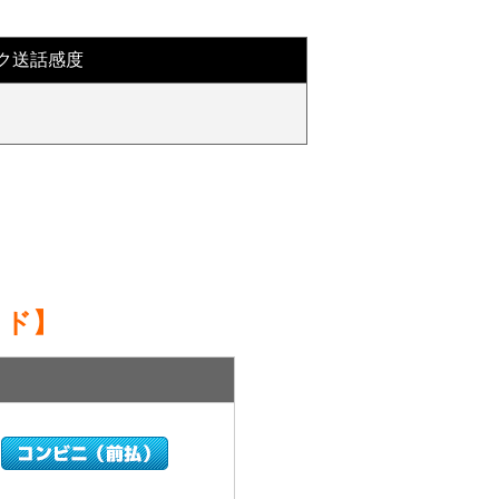
ク送話感度
イド】