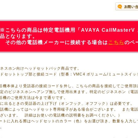
※こちらの商品は特定電話機用「AVAYA CallMasterV
品となります。
その他の電話機メーカーに接続する場合は
こちら
のペ
ジネスホン向けヘッドセットパック商品です。
ドセットトップ部と接続コード（型番：VMC4 ボリューム/ミュートスイ
電話機本体より受話器の接続コードを外し、こちらの商品を接続してご使用頂
特定のビジネスホンへアンプ無しで使用出来ます。特定のビジネスホン（電
話機のご使用方法は今まで通りです。
話に出るときの受話器の上げ下げ（オンフック、オフフック）は必要です。
電話機によってはヘッドセット専用端子がある場合がございます。 また電
ございます。 詳細はお使いの電話機の説明書をお調べください。）
カートに入れる際はヘッドセットのカラー（色）をお選び頂き、数量を入力し
い。