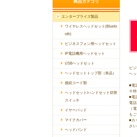
商品カテゴリ
エンタープライズ製品
ワイヤレスヘッドセット(Blueto
oth)
ビジネスフォン用ヘッドセット
IP電話機用ヘッドセット
USBヘッドセット
ビ
ヘッドセットトップ部（単品）
ヘッ
接続コード類
■
※
ヘッドセット/ハンドセット切替
■電
スイッチ
電
（
イヤーパッド
も
マイクカバー
■
さ
ヘッドバンド