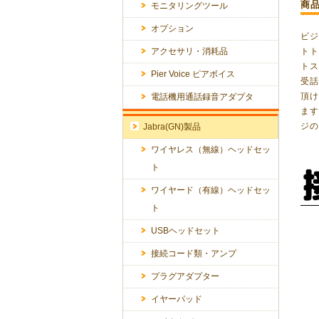
商
モニタリングツール
オプション
ビ
アクセサリ・消耗品
トト
ト
Pier Voice ピアボイス
受
頂け
電話機用通話録音アダプタ
ます
ジ
Jabra(GN)製品
ワイヤレス（無線）ヘッドセッ
ト
ワイヤード（有線）ヘッドセッ
ト
USBヘッドセット
接続コード類・アンプ
プラグアダプター
イヤーパッド