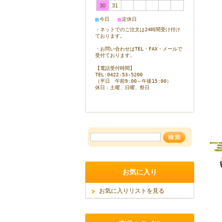
30
31
■
■
今日
定休日
・ネットでのご注文は24時間受け付け
ております。
・お問い合わせはTEL・FAX・メールで
受付ております。
【電話受付時間】
TEL:0422-53-5200
（平日 午前9:00～午後15:00）
休日：
土曜、日曜、祭日
お気に入り
お気に入りリストを見る