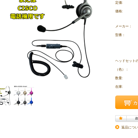
定価:
価格:
メーカー：
型番：
ヘッドセット
（色）：
数量:
在庫:
返品につ