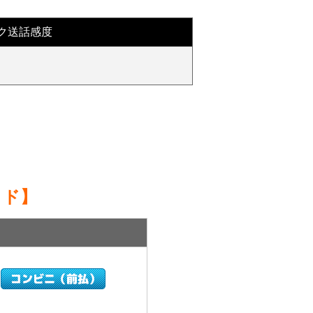
ク送話感度
イド】