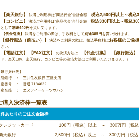
【楽天銀行】
税込2,500円以上～税
※
決済ご利用枠は"商品代金"合計金額
【コンビニ】
税込330円以上～税込
※
決済ご利用枠は"商品代金"合計金額
料として
別途440円
を貰い受けます。
※
【代金引換】
決済をご利用の際は、手数料として
別途385円
を貰い受けます。
【銀行振込（前払い）】
お客様のご負
※
決済をご利用の際は、振込手数料は
下さい。
【電話注文】 【FAX注文】
【代金引換】
【銀行振込】
※
の決済方法は
ード、楽天Edy、楽天銀行、コンビニ等の決済方法はご利用いただけません。）
【銀行振込先】
取引銀行 ： 三井住友銀行 三鷹支店
座番号 ： 普通 7184632
口座名義 ： エヌデイーケーツウハン
ご購入決済枠一覧表
1件あたりのご注文金額枠
クレジットカード
100円（税込）以上 ～ 300万円（税
楽天銀行
2,500円（税込）以上 ～ 300万円（税