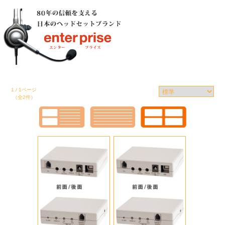
1 / 1ページ
（全2件）